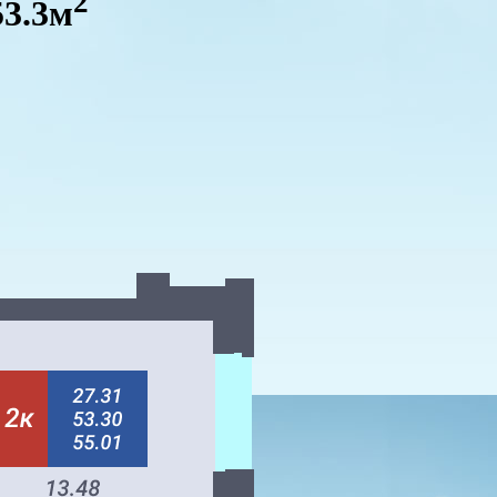
2
53.3м