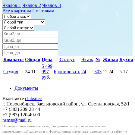
Чкалов-1
Чкалов-2
Чкалов-3
Все квартиры
По этажам
Комнаты
Общая
Цена
Статус
Этаж
№
Жилая
Кухня
5 499
Студия
24.11
997
Бронировать
24
303
11.24
5.17
руб.
Документы
Вконтакте
clubsmss
г. Новосибирск, Заельцовский район, ул. Светлановская, 52/1
+7 (383) 209-28-44
+7 (983) 120-40-00
nsmss@mail.ru
Обращаем Ваше внимание на то, что данный сайт носит исключительно
информационный характер и информационные материалы, размещенные на сайте, не