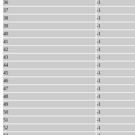
36
-1
37
-1
38
-1
39
-1
40
-1
41
-1
42
-1
43
-1
44
-1
45
-1
46
-1
47
-1
48
-1
49
-1
50
-1
51
-1
52
-1